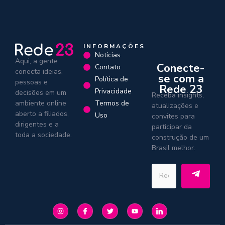
INFORMAÇÕES
Notícias
Aqui, a gente
Conecte-
Contato
conecta ideias,
se com a
Política de
pessoas e
Rede 23
Privacidade
decisões em um
Receba insights,
Termos de
ambiente online
atualizações e
aberto a filiados,
Uso
convites para
dirigentes e a
participar da
toda a sociedade.
construção de um
Brasil melhor.