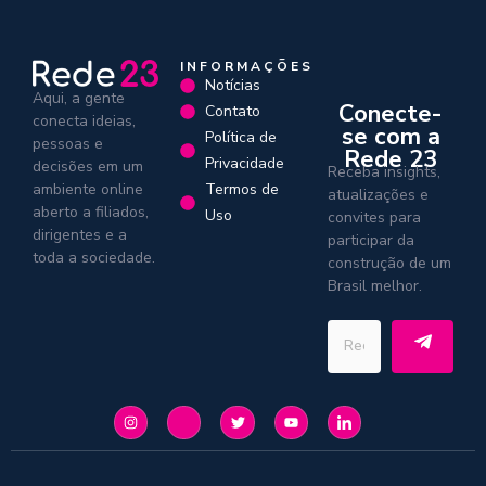
INFORMAÇÕES
Notícias
Aqui, a gente
Conecte-
Contato
conecta ideias,
se com a
Política de
pessoas e
Rede 23
Privacidade
decisões em um
Receba insights,
Termos de
ambiente online
atualizações e
aberto a filiados,
Uso
convites para
dirigentes e a
participar da
toda a sociedade.
construção de um
Brasil melhor.