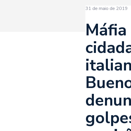
31 de maio de 2019
Máfia
cidad
italia
Buen
denun
golpe