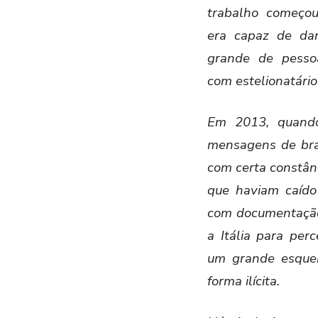
trabalho começo
era capaz de da
grande de pesso
com estelionatário
Em 2013, quando 
mensagens de bras
com certa constânc
que haviam caído
com documentação 
a Itália para pe
um grande esquem
forma ilícita.