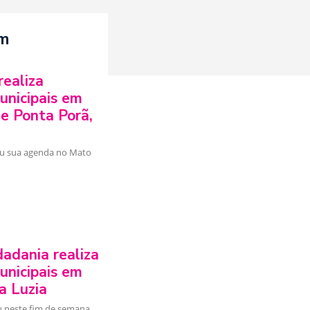
ém
realiza
unicipais em
 e Ponta Porã,
u sua agenda no Mato
dadania realiza
unicipais em
a Luzia
u neste fim de semana