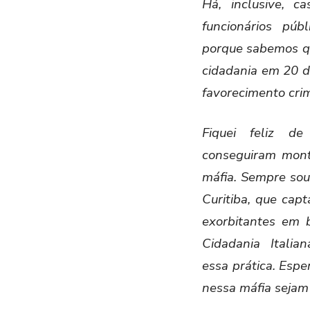
Há, inclusive, c
funcionários púb
porque sabemos que
cidadania em 20 d
favorecimento cri
Fiquei feliz d
conseguiram mont
máfia. Sempre so
Curitiba, que capt
exorbitantes em b
Cidadania Italia
essa prática. Espe
nessa máfia sejam