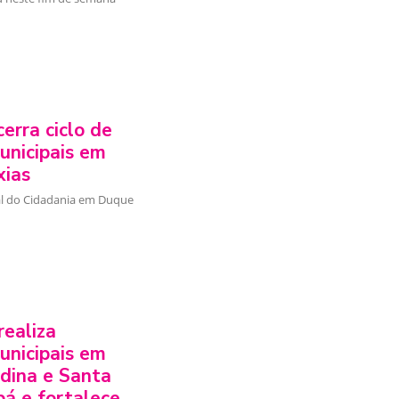
erra ciclo de
unicipais em
xias
l do Cidadania em Duque
realiza
unicipais em
dina e Santa
bá e fortalece