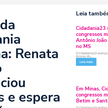
Leia tamb
 da
Cidadania23 
ania
congressos m
Antônio João
no MS
na: Renata
O Cidadania23 avanço
Grosso do…
o
Leia mais
ciou
Em Minas, Ci
s e espera
congressos m
Betim e Sant
O Cidadania23 realizo