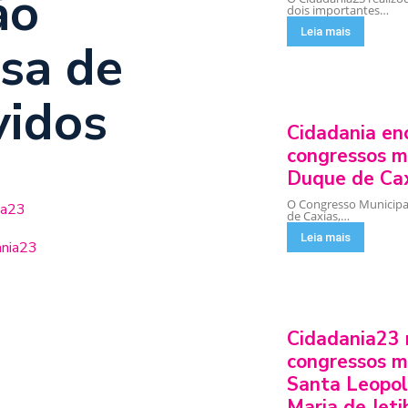
ão
dois importantes…
Leia mais
osa de
vidos
Cidadania enc
congressos m
Duque de Ca
O Congresso Municipa
de Caxias,…
Leia mais
ania23
Cidadania23 
congressos m
Santa Leopol
Maria de Jeti