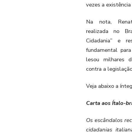
vezes a existência
Na nota, Renata
realizada no B
Cidadania” e re
fundamental par
lesou milhares d
contra a legislaçã
Veja abaixo a ínte
Carta aos Ítalo-br
Os escândalos re
cidadanias itali