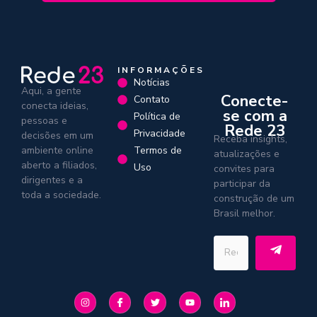
INFORMAÇÕES
Notícias
Aqui, a gente
Conecte-
Contato
conecta ideias,
se com a
Política de
pessoas e
Rede 23
Privacidade
decisões em um
Receba insights,
Termos de
ambiente online
atualizações e
aberto a filiados,
Uso
convites para
dirigentes e a
participar da
toda a sociedade.
construção de um
Brasil melhor.