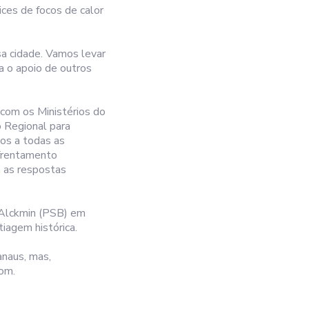
ces de focos de calor
sa cidade. Vamos levar
a o apoio de outros
 com os Ministérios do
 Regional para
ios a todas as
nfrentamento
a as respostas
 Alckmin (PSB) em
iagem histórica.
anaus, mas,
om.