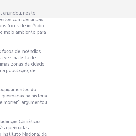
 anunciou, neste
entos com denúncias
os focos de incêndio
l e meio ambiente para
 focos de incêndios
 vez, na lista de
umas zonas da cidade
a a população, de
s equipamentos do
 queimadas na história
te morrer”, argumentou
udanças Climáticas
 às queimadas,
 Instituto Nacional de