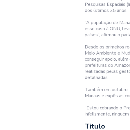
Pesquisas Espaciais (
dos últimos 25 anos.
“A população de Manaus
esse caso à ONU, leva
países”, afirmou o par
Desde os primeiros re
Meio Ambiente e Muda
conseguir apoio, além 
prefeituras do Amazon
realizadas pelas gest
detalhadas.
Também em outubro, o
Manaus e expôs as con
“Estou cobrando o Pre
infelizmente, ningué
Titulo