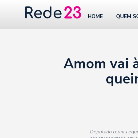
HOME
QUEM S
Amom vai à
quei
Deputado reuniu equip