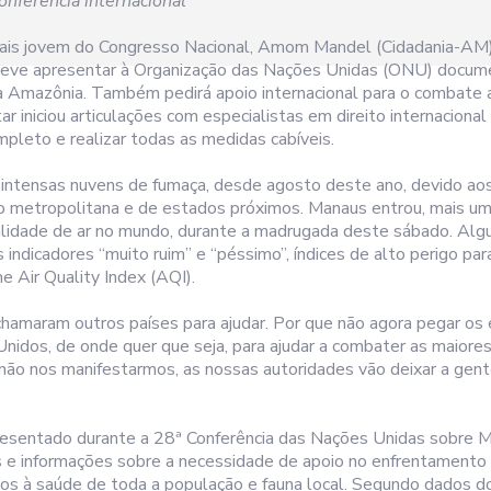
nferência internacional
ais jovem do Congresso Nacional, Amom Mandel (Cidadania-AM),
deve apresentar à Organização das Nações Unidas (ONU) docum
 Amazônia. Também pedirá apoio internacional para o combate a
ar iniciou articulações com especialistas em direito internaciona
mpleto e realizar todas as medidas cabíveis.
ntensas nuvens de fumaça, desde agosto deste ano, devido aos
ão metropolitana e de estados próximos. Manaus entrou, mais uma
alidade de ar no mundo, durante a madrugada deste sábado. Alg
 indicadores “muito ruim” e “péssimo”, índices de alto perigo par
e Air Quality Index (AQI).
 chamaram outros países para ajudar. Por que não agora pegar o
nidos, de onde quer que seja, para ajudar a combater as maiores
ão nos manifestarmos, as nossas autoridades vão deixar a gen
esentado durante a 28ª Conferência das Nações Unidas sobre M
 e informações sobre a necessidade de apoio no enfrentamento
os à saúde de toda a população e fauna local. Segundo dados do