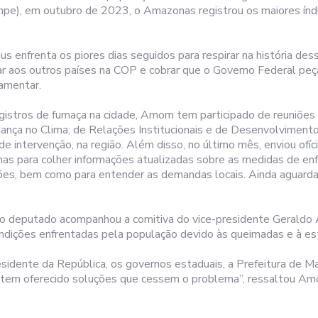
Inpe), em outubro de 2023, o Amazonas registrou os maiores índi
 enfrenta os piores dias seguidos para respirar na história des
r aos outros países na COP e cobrar que o Governo Federal peç
lamentar.
gistros de fumaça na cidade, Amom tem participado de reuniões
nça no Clima; de Relações Institucionais e de Desenvolvimento
de intervenção, na região. Além disso, no último mês, enviou ofíc
as para colher informações atualizadas sobre as medidas de e
ões, bem como para entender as demandas locais. Ainda aguard
 deputado acompanhou a comitiva do vice-presidente Geraldo
dições enfrentadas pela população devido às queimadas e à est
sidente da República, os governos estaduais, a Prefeitura de M
m tem oferecido soluções que cessem o problema”, ressaltou Am