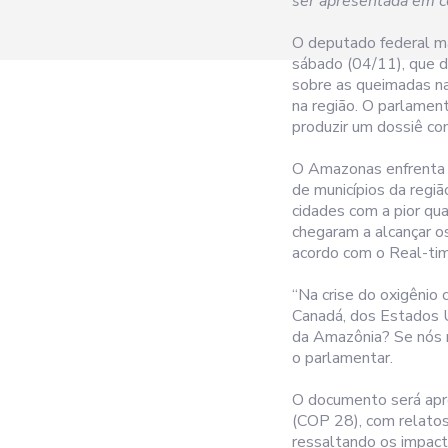
ser apresentada em co
O deputado federal m
sábado (04/11), que 
sobre as queimadas na
na região. O parlament
produzir um dossiê co
O Amazonas enfrenta i
de municípios da regi
cidades com a pior qu
chegaram a alcançar os
acordo com o Real-tim
“Na crise do oxigênio
Canadá, dos Estados U
da Amazônia? Se nós n
o parlamentar.
O documento será apr
(COP 28), com relatos
ressaltando os impact